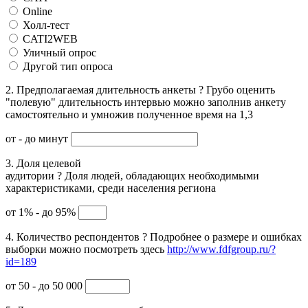
Online
Холл-тест
CATI2WEB
Уличный опрос
Другой тип опроса
2. Предполагаемая длительность анкеты
?
Грубо оценить
"полевую" длительность интервью можно заполнив анкету
самостоятельно и умножив полученное время на 1,3
от
- до
минут
3. Доля целевой
аудитории
?
Доля людей, обладающих необходимыми
характеристиками, среди населения региона
от 1% - до 95%
4. Количество респондентов
?
Подробнее о размере и ошибках
выборки можно посмотреть здесь
http://www.fdfgroup.ru/?
id=189
от 50 - до 50 000