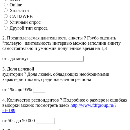
Online
Холл-тест
CATI2WEB
Уличный опрос
Другой тип опроса
2. Предполагаемая длительность анкеты
?
Грубо оценить
"полевую" длительность интервью можно заполнив анкету
самостоятельно и умножив полученное время на 1,3
от
- до
минут
3. Доля целевой
аудитории
?
Доля людей, обладающих необходимыми
характеристиками, среди населения региона
от 1% - до 95%
4. Количество респондентов
?
Подробнее о размере и ошибках
выборки можно посмотреть здесь
http://www.fdfgroup.ru/?
id=189
от 50 - до 50 000