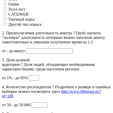
Online
Холл-тест
CATI2WEB
Уличный опрос
Другой тип опроса
2. Предполагаемая длительность анкеты
?
Грубо оценить
"полевую" длительность интервью можно заполнив анкету
самостоятельно и умножив полученное время на 1,3
от
- до
минут
3. Доля целевой
аудитории
?
Доля людей, обладающих необходимыми
характеристиками, среди населения региона
от 1% - до 95%
4. Количество респондентов
?
Подробнее о размере и ошибках
выборки можно посмотреть здесь
http://www.fdfgroup.ru/?
id=189
от 50 - до 50 000