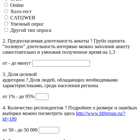
Online
Холл-тест
CATI2WEB
Уличный опрос
Другой тип опроса
2. Предполагаемая длительность анкеты
?
Грубо оценить
"полевую" длительность интервью можно заполнив анкету
самостоятельно и умножив полученное время на 1,3
от
- до
минут
3. Доля целевой
аудитории
?
Доля людей, обладающих необходимыми
характеристиками, среди населения региона
от 1% - до 95%
4. Количество респондентов
?
Подробнее о размере и ошибках
выборки можно посмотреть здесь
http://www.fdfgroup.ru/?
id=189
от 50 - до 50 000