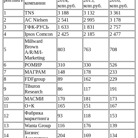
рейтинге
2014,
2015,
2016,
компании
млн.руб.
млн.руб.
млн.руб.
1
TNS
3 188
3 132
3 361
2
AC Nielsen
2 541
2 995
3 178
3
ГФК-РУСЬ
1 633
1 831
2 757
4
Ipsos Comcon
2 425
2 185
2 477
Millward
Brown
5
803
763
708
A/R/M/I-
Marketing
6
РОМИР
310
330
526
7
МАГРАМ
148
178
233
8
FDFgroup
89
162
229
Tiburon
9
86
117
191
Research
10
МАСМИ
170
181
173
11
О+К
165
151
167
Фабрика
12
93
118
153
маркетинга
13
Wanta Group
116
176
139
Бизнес
14
204
169
134