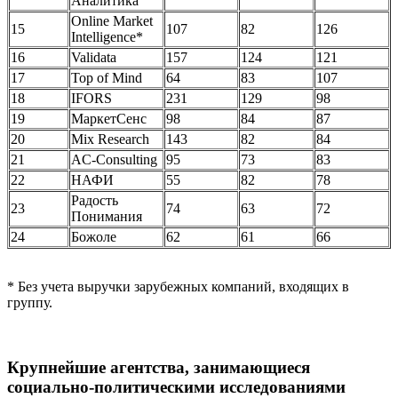
Аналитика
Online Market
15
107
82
126
Intelligence*
16
Validata
157
124
121
17
Top of Mind
64
83
107
18
IFORS
231
129
98
19
МаркетСенс
98
84
87
20
Mix Research
143
82
84
21
AC-Consulting
95
73
83
22
НАФИ
55
82
78
Радость
23
74
63
72
Понимания
24
Божоле
62
61
66
* Без учета выручки зарубежных компаний, входящих в
группу.
Крупнейшие агентства, занимающиеся
социально-политическими исследованиями