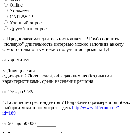
Online
Холл-тест
CATI2WEB
Уличный опрос
Другой тип опроса
2. Предполагаемая длительность анкеты
?
Грубо оценить
"полевую" длительность интервью можно заполнив анкету
самостоятельно и умножив полученное время на 1,3
от
- до
минут
3. Доля целевой
аудитории
?
Доля людей, обладающих необходимыми
характеристиками, среди населения региона
от 1% - до 95%
4. Количество респондентов
?
Подробнее о размере и ошибках
выборки можно посмотреть здесь
http://www.fdfgroup.ru/?
id=189
от 50 - до 50 000