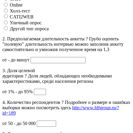
Online
Холл-тест
CATI2WEB
Уличный опрос
Другой тип опроса
2. Предполагаемая длительность анкеты
?
Грубо оценить
"полевую" длительность интервью можно заполнив анкету
самостоятельно и умножив полученное время на 1,3
от
- до
минут
3. Доля целевой
аудитории
?
Доля людей, обладающих необходимыми
характеристиками, среди населения региона
от 1% - до 95%
4. Количество респондентов
?
Подробнее о размере и ошибках
выборки можно посмотреть здесь
http://www.fdfgroup.ru/?
id=189
от 50 - до 50 000