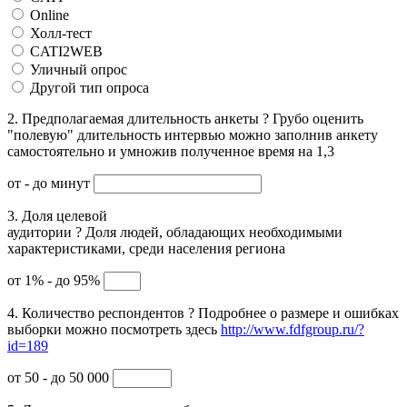
Online
Холл-тест
CATI2WEB
Уличный опрос
Другой тип опроса
2. Предполагаемая длительность анкеты
?
Грубо оценить
"полевую" длительность интервью можно заполнив анкету
самостоятельно и умножив полученное время на 1,3
от
- до
минут
3. Доля целевой
аудитории
?
Доля людей, обладающих необходимыми
характеристиками, среди населения региона
от 1% - до 95%
4. Количество респондентов
?
Подробнее о размере и ошибках
выборки можно посмотреть здесь
http://www.fdfgroup.ru/?
id=189
от 50 - до 50 000