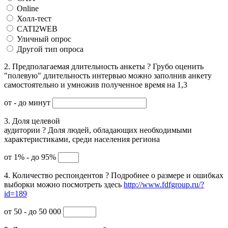
Online
Холл-тест
CATI2WEB
Уличный опрос
Другой тип опроса
2. Предполагаемая длительность анкеты
?
Грубо оценить
"полевую" длительность интервью можно заполнив анкету
самостоятельно и умножив полученное время на 1,3
от
- до
минут
3. Доля целевой
аудитории
?
Доля людей, обладающих необходимыми
характеристиками, среди населения региона
от 1% - до 95%
4. Количество респондентов
?
Подробнее о размере и ошибках
выборки можно посмотреть здесь
http://www.fdfgroup.ru/?
id=189
от 50 - до 50 000