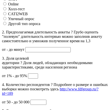
Online
Холл-тест
CATI2WEB
Уличный опрос
Другой тип опроса
2. Предполагаемая длительность анкеты
?
Грубо оценить
"полевую" длительность интервью можно заполнив анкету
самостоятельно и умножив полученное время на 1,3
от
- до
минут
3. Доля целевой
аудитории
?
Доля людей, обладающих необходимыми
характеристиками, среди населения региона
от 1% - до 95%
4. Количество респондентов
?
Подробнее о размере и ошибках
выборки можно посмотреть здесь
http://www.fdfgroup.ru/?
id=189
от 50 - до 50 000