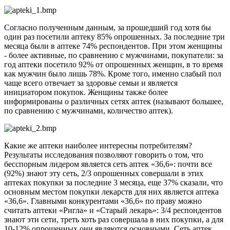
Согласно полученным данным, за прошедший год хотя бы
один раз посетили аптеку 85% опрошенных. За последние три
месяца были в аптеке 74% респондентов. При этом женщины
- более активные, по сравнению с мужчинами, покупатели: за
год аптеки посетило 92% от опрошенных женщин, в то время
как мужчин было лишь 78%. Кроме того, именно слабый пол
чаще всего отвечает за здоровье семьи и является
инициатором покупок. Женщины также более
информированы о различных сетях аптек (называют большее,
по сравнению с мужчинами, количество аптек).
Какие же аптеки наиболее интересны потребителям?
Результаты исследования позволяют говорить о том, что
бесспорным лидером является сеть аптек «36,6»: почти все
(92%) знают эту сеть, 2/3 опрошенных совершали в этих
аптеках покупки за последние 3 месяца, еще 37% сказали, что
основным местом покупки лекарств для них является аптека
«36,6». Главными конкурентами «36,6» по праву можно
считать аптеки «Ригла» и «Старый лекарь»: 3/4 респондентов
знают эти сети, треть хоть раз совершала в них покупки, а для
10-12% опрошенных они являются основными. Сеть аптек