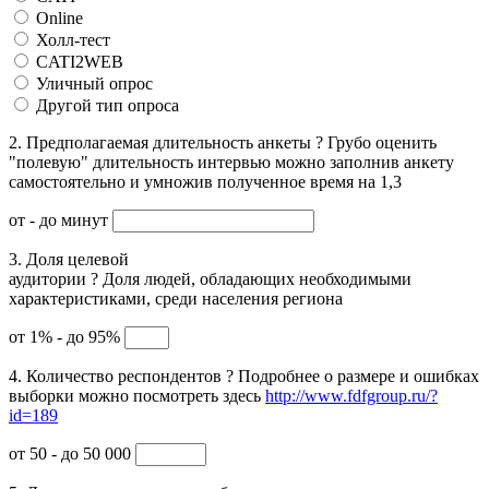
Online
Холл-тест
CATI2WEB
Уличный опрос
Другой тип опроса
2. Предполагаемая длительность анкеты
?
Грубо оценить
"полевую" длительность интервью можно заполнив анкету
самостоятельно и умножив полученное время на 1,3
от
- до
минут
3. Доля целевой
аудитории
?
Доля людей, обладающих необходимыми
характеристиками, среди населения региона
от 1% - до 95%
4. Количество респондентов
?
Подробнее о размере и ошибках
выборки можно посмотреть здесь
http://www.fdfgroup.ru/?
id=189
от 50 - до 50 000