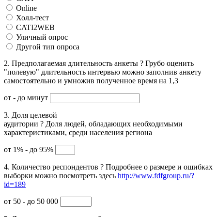
Online
Холл-тест
CATI2WEB
Уличный опрос
Другой тип опроса
2. Предполагаемая длительность анкеты
?
Грубо оценить
"полевую" длительность интервью можно заполнив анкету
самостоятельно и умножив полученное время на 1,3
от
- до
минут
3. Доля целевой
аудитории
?
Доля людей, обладающих необходимыми
характеристиками, среди населения региона
от 1% - до 95%
4. Количество респондентов
?
Подробнее о размере и ошибках
выборки можно посмотреть здесь
http://www.fdfgroup.ru/?
id=189
от 50 - до 50 000