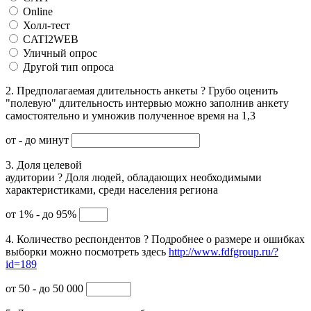
Online
Холл-тест
CATI2WEB
Уличный опрос
Другой тип опроса
2. Предполагаемая длительность анкеты
?
Грубо оценить
"полевую" длительность интервью можно заполнив анкету
самостоятельно и умножив полученное время на 1,3
от
- до
минут
3. Доля целевой
аудитории
?
Доля людей, обладающих необходимыми
характеристиками, среди населения региона
от 1% - до 95%
4. Количество респондентов
?
Подробнее о размере и ошибках
выборки можно посмотреть здесь
http://www.fdfgroup.ru/?
id=189
от 50 - до 50 000