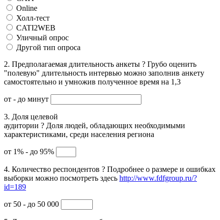
Online
Холл-тест
CATI2WEB
Уличный опрос
Другой тип опроса
2. Предполагаемая длительность анкеты
?
Грубо оценить
"полевую" длительность интервью можно заполнив анкету
самостоятельно и умножив полученное время на 1,3
от
- до
минут
3. Доля целевой
аудитории
?
Доля людей, обладающих необходимыми
характеристиками, среди населения региона
от 1% - до 95%
4. Количество респондентов
?
Подробнее о размере и ошибках
выборки можно посмотреть здесь
http://www.fdfgroup.ru/?
id=189
от 50 - до 50 000